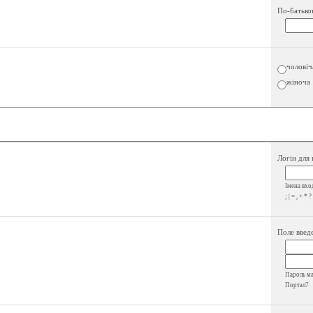
По-батько
чоловіч
жіноча
Логін для 
Імена вход
; | = , + * ?
Поле введе
Пароль має
Портал7