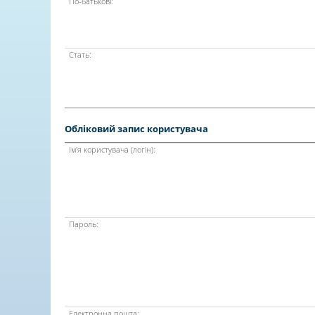
По-батькові:
Стать:
Обліковий запис користувача
Ім'я користувача (логін):
Пароль:
Електронна пошта: