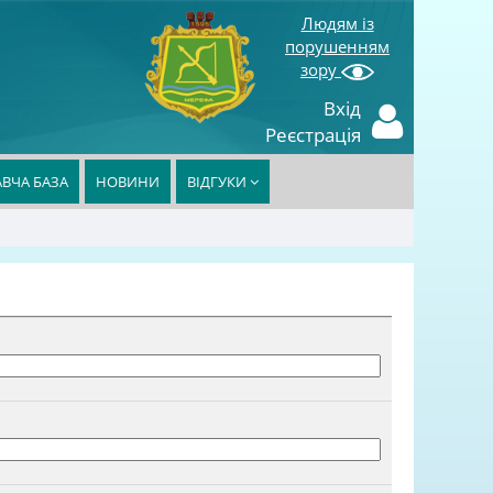
Людям із
порушенням
зору
Вхід
Реєстрація
ВЧА БАЗА
НОВИНИ
ВІДГУКИ