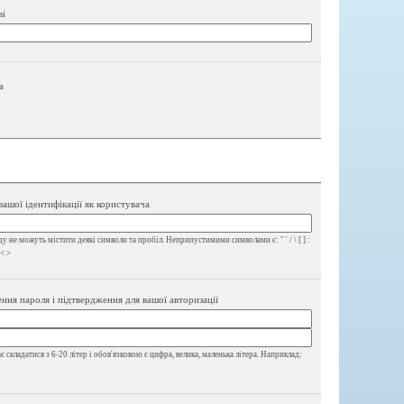
ві
а
вашої ідентифікації як користувача
у не можуть містити деякі символи та пробіл. Неприпустимими символами є: " ' / \ [ ] :
 < >
ння пароля і підтвердження для вашої авторизації
 складатися з 6-20 літер і обов'язковою є цифра, велика, маленька літера. Наприклад: