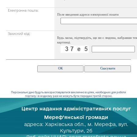
Електронна пошта:
Поле введення адреси електронної пошти
Захисний код:
Будь ласка, підтвердіть, що ви є людина, набравши тек
картинці.
Персональні дані будуть використовуватися виключно в цілях, необхідних для роботи
порталу і в жодному разі не можуть бути передані третій стороні.
Центр надання адміністративних послуг
Мереф’янської громади
адреса: Харківська обл., м. Мерефа, вул.
Культури, 2б