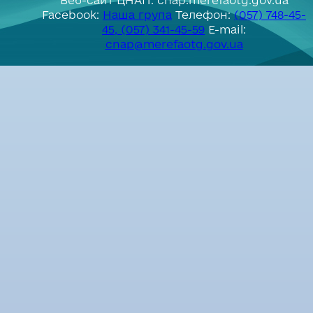
Веб-сайт ЦНАП: cnap.merefaotg.gov.ua
Facebook:
Наша група
Телефон:
(057) 748-45-
45, (057) 341-45-59
E-mail:
cnap@merefaotg.gov.ua