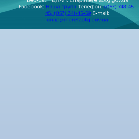
Веб-сайт ЦНАП: cnap.merefaotg.gov.ua
Facebook:
Наша група
Телефон:
(057) 748-45-
45, (057) 341-45-59
E-mail:
cnap@merefaotg.gov.ua