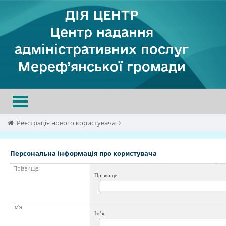
ДІЯ ЦЕНТР
Центр надання
адміністративних послуг
Мереф’янської громади
Toggle
navigation
Реєстрація нового користувача
Персональна інформація про користувача
Прізвище:
Прізвище
Ім’я:
Ім’я