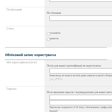
По-батькові:
По-батькові
Стать:
чоловіча
жіноча
Обліковий запис користувача
Ім'я користувача (логін):
Логін для вашої ідентифікації як користувача
Імена входу не можуть містити деякі символи та пробіл. Неприпу
; | = , + * ? < >
Пароль:
Поле введення пароля і підтвердження для вашої авто
Пароль має складатися з 6-20 літер і обов'язковою є цифра, вел
Портал7