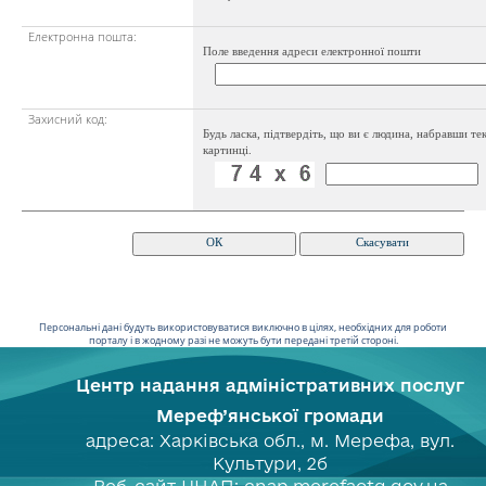
Електронна пошта:
Поле введення адреси електронної пошти
Захисний код:
Будь ласка, підтвердіть, що ви є людина, набравши тек
картинці.
Персональні дані будуть використовуватися виключно в цілях, необхідних для роботи
порталу і в жодному разі не можуть бути передані третій стороні.
Центр надання адміністративних послуг
Мереф’янської громади
адреса: Харківська обл., м. Мерефа, вул.
Культури, 2б