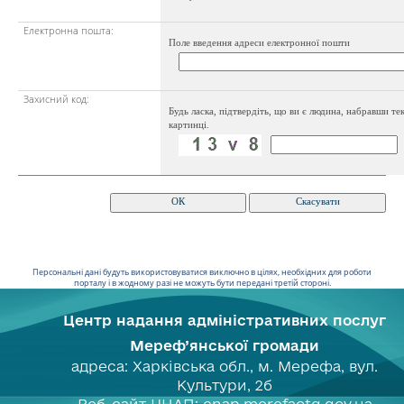
Електронна пошта:
Поле введення адреси електронної пошти
Захисний код:
Будь ласка, підтвердіть, що ви є людина, набравши тек
картинці.
Персональні дані будуть використовуватися виключно в цілях, необхідних для роботи
порталу і в жодному разі не можуть бути передані третій стороні.
Центр надання адміністративних послуг
Мереф’янської громади
адреса: Харківська обл., м. Мерефа, вул.
Культури, 2б