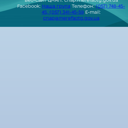
Веб-сайт ЦНАП: cnap.merefaotg.gov.ua
Facebook:
Наша група
Телефон:
(057) 748-45-
45, (057) 341-45-59
E-mail:
cnap@merefaotg.gov.ua