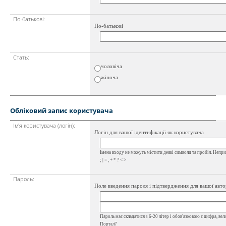
По-батькові:
По-батькові
Стать:
чоловіча
жіноча
Обліковий запис користувача
Ім'я користувача (логін):
Логін для вашої ідентифікації як користувача
Імена входу не можуть містити деякі символи та пробіл. Неприпу
; | = , + * ? < >
Пароль:
Поле введення пароля і підтвердження для вашої авто
Пароль має складатися з 6-20 літер і обов'язковою є цифра, вел
Портал7