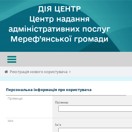
ДІЯ ЦЕНТР
Центр надання
адміністративних послуг
Мереф’янської громади
Toggle
navigation
Реєстрація нового користувача
Персональна інформація про користувача
Прізвище:
Прізвище
Ім’я:
Ім’я