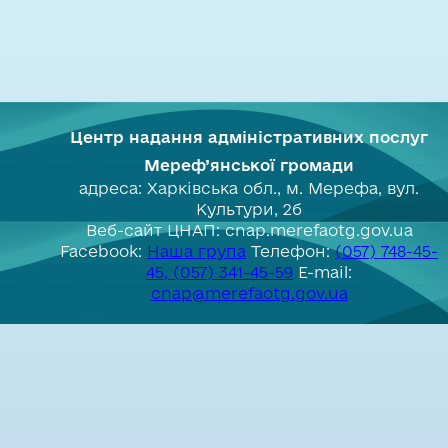
Центр надання адміністративних послуг
Мереф’янської громади
адреса: Харківська обл., м. Мерефа, вул.
Культури, 2б
Веб-сайт ЦНАП: cnap.merefaotg.gov.ua
Facebook:
Наша група
Телефон:
(057) 748-45-
45, (057) 341-45-59
E-mail:
cnap@merefaotg.gov.ua