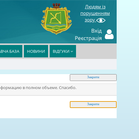
Людям із
порушенням
зору
Вхід
Реєстрація
ВЧА БАЗА
НОВИНИ
ВІДГУКИ
нформацию в полном объеме. Спасибо.