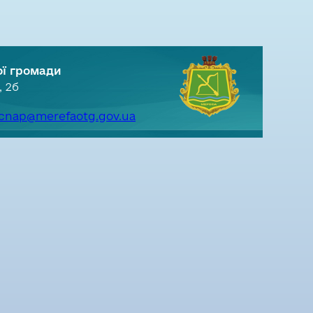
ої громади
, 2б
cnap@merefaotg.gov.ua