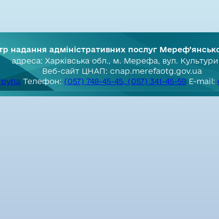
тр надання адміністративних послуг Мереф’янськ
адреса: Харківська обл., м. Мерефа, вул. Культури
Веб-сайт ЦНАП: cnap.merefaotg.gov.ua
група
Телефон:
(057) 748-45-45, (057) 341-45-59
E-mail: