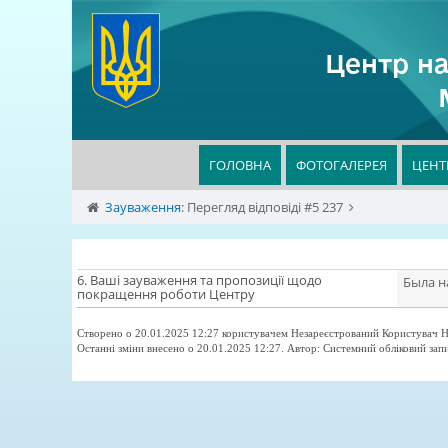
Центр на
ГОЛОВНА
ФОТОГАЛЕРЕЯ
ЦЕНТ
Зауваження
:
Перегляд відповіді #5 237
6. Ваші зауваження та пропозиції щодо
Была н
покращення роботи Центру
Створено о 20.01.2025 12:27 користувачем Незареєстрований Користувач Н
Останні зміни внесено о 20.01.2025 12:27. Автор: Системний обліковий зап