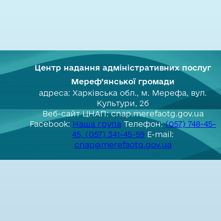
Центр надання адміністративних послуг
Мереф’янської громади
адреса: Харківська обл., м. Мерефа, вул.
Культури, 2б
Веб-сайт ЦНАП: cnap.merefaotg.gov.ua
Facebook:
Наша група
Телефон:
(057) 748-45-
45, (057) 341-45-59
E-mail:
cnap@merefaotg.gov.ua