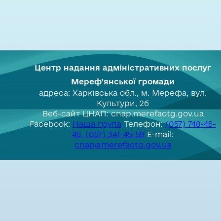
Центр надання адміністративних послуг
Мереф’янської громади
адреса: Харківська обл., м. Мерефа, вул.
Культури, 2б
Веб-сайт ЦНАП: cnap.merefaotg.gov.ua
Facebook:
Наша група
Телефон:
(057) 748-45-
45, (057) 341-45-59
E-mail:
cnap@merefaotg.gov.ua