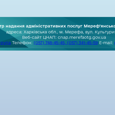
тр надання адміністративних послуг Мереф’янськ
адреса: Харківська обл., м. Мерефа, вул. Культури
Веб-сайт ЦНАП: cnap.merefaotg.gov.ua
група
Телефон:
(057) 748-45-45, (057) 341-45-59
E-mail: