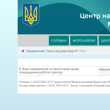
Центр на
ГОЛОВНА
ФОТОГАЛЕРЕЯ
ЦЕНТ
Зауваження
:
Перегляд відповіді #1 112
6. Ваші зауваження та пропозиції щодо
інформ
покращення роботи Центру
Створено о 29.02.2024 10:27 користувачем Незареєстрований Користувач Н
Останні зміни внесено о 29.02.2024 10:27. Автор: Системний обліковий зап