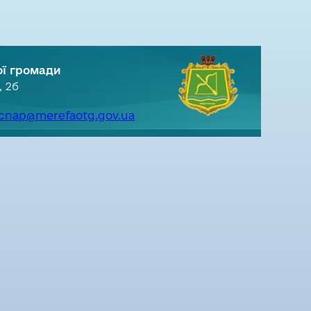
ої громади
, 2б
cnap@merefaotg.gov.ua