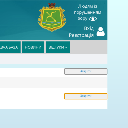
Людям із
порушенням
зору
Вхід
Реєстрація
ВЧА БАЗА
НОВИНИ
ВІДГУКИ