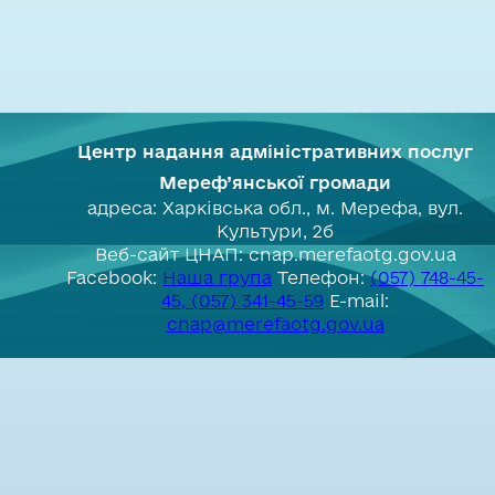
Центр надання адміністративних послуг
Мереф’янської громади
адреса: Харківська обл., м. Мерефа, вул.
Культури, 2б
Веб-сайт ЦНАП: cnap.merefaotg.gov.ua
Facebook:
Наша група
Телефон:
(057) 748-45-
45, (057) 341-45-59
E-mail:
cnap@merefaotg.gov.ua