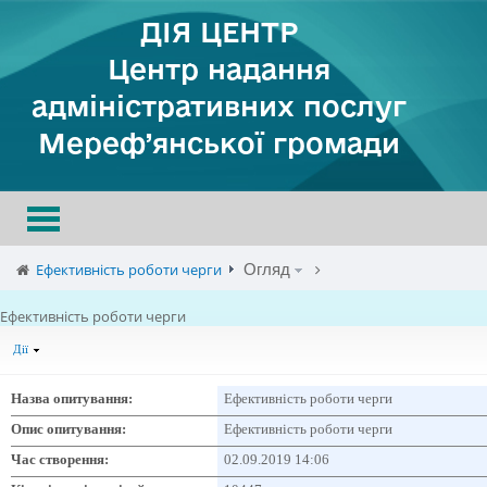
ДІЯ ЦЕНТР
Центр надання
адміністративних послуг
Мереф’янської громади
Toggle
navigation
Ефективність роботи черги
Огляд
Ефективність роботи черги
Дії
Назва опитування:
Ефективність роботи черги
Опис опитування:
Ефективність роботи черги
Час створення:
02.09.2019 14:06