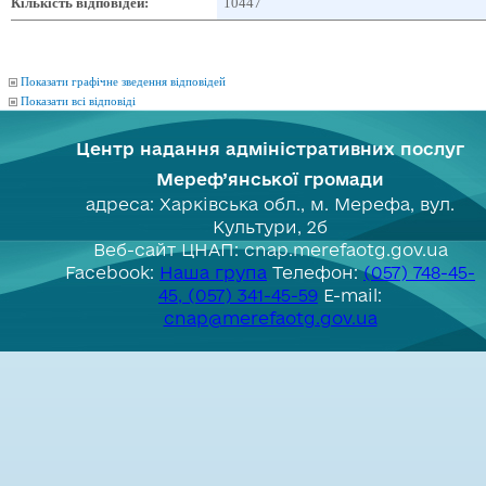
Кількість відповідей:
10447
Показати графічне зведення відповідей
Показати всі відповіді
Центр надання адміністративних послуг
Мереф’янської громади
адреса: Харківська обл., м. Мерефа, вул.
Культури, 2б
Веб-сайт ЦНАП: cnap.merefaotg.gov.ua
Facebook:
Наша група
Телефон:
(057) 748-45-
45, (057) 341-45-59
E-mail:
cnap@merefaotg.gov.ua