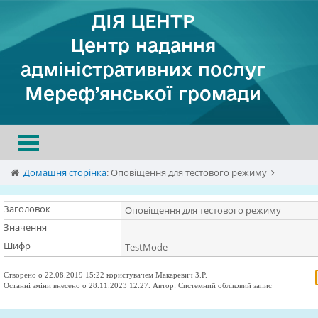
ДІЯ ЦЕНТР
Центр надання
адміністративних послуг
Мереф’янської громади
Toggle
navigation
Домашня сторінка
:
Оповіщення для тестового режиму
Заголовок
Оповіщення для тестового режиму
Значення
Шифр
TestMode
Створено о 22.08.2019 15:22 користувачем Макаревич З.Р.
Останні зміни внесено о 28.11.2023 12:27. Автор: Системний обліковий запис