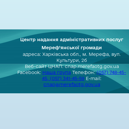
Центр надання адміністративних послуг
Мереф’янської громади
адреса: Харківська обл., м. Мерефа, вул.
Культури, 2б
Веб-сайт ЦНАП: cnap.merefaotg.gov.ua
Facebook:
Наша група
Телефон:
(057) 748-45-
45, (057) 341-45-59
E-mail:
cnap@merefaotg.gov.ua