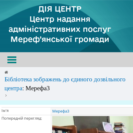
ДІЯ ЦЕНТР
Центр надання
адміністративних послуг
Мереф’янської громади
Toggle
navigation
Бібліотека зображень до єдиного дозвільного
центра
: Мерефа3
Ім'я
Мерефа3
Попередній перегляд: