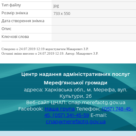
Тип файлу
jpg
Розмір знімка
733 x 550
Дата створення знімка
Опис
Ключові слова
Створено о 24.07.2019 12:19 користувачем Макаревич З.Р.
Останні зміни внесено о 24.07.2019 12:19. Автор: Макаревич З.Р.
Центр надання адміністративних послуг
Мереф’янської громади
адреса: Харківська обл., м. Мерефа, вул.
Культури, 2б
Веб-сайт ЦНАП: cnap.merefaotg.gov.ua
Facebook:
Наша група
Телефон:
(057) 748-45-
45, (057) 341-45-59
E-mail:
cnap@merefaotg.gov.ua