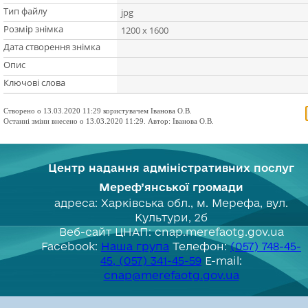
Тип файлу
jpg
Розмір знімка
1200 x 1600
Дата створення знімка
Опис
Ключові слова
Створено о 13.03.2020 11:29 користувачем Іванова О.В.
Останні зміни внесено о 13.03.2020 11:29. Автор: Іванова О.В.
Центр надання адміністративних послуг
Мереф’янської громади
адреса: Харківська обл., м. Мерефа, вул.
Культури, 2б
Веб-сайт ЦНАП: cnap.merefaotg.gov.ua
Facebook:
Наша група
Телефон:
(057) 748-45-
45, (057) 341-45-59
E-mail:
cnap@merefaotg.gov.ua