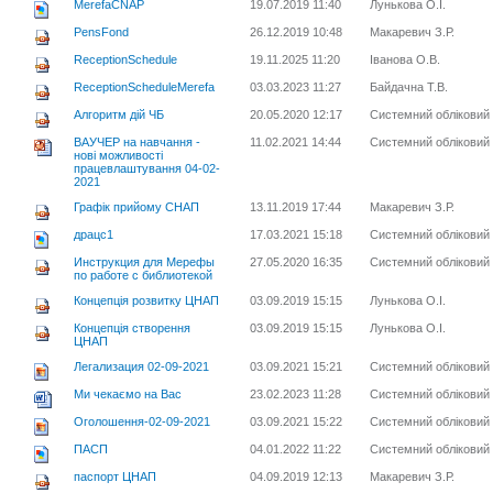
MerefaCNAP
19.07.2019 11:40
Лунькова О.І.
PensFond
26.12.2019 10:48
Макаревич З.Р.
ReceptionSchedule
19.11.2025 11:20
Іванова О.В.
ReceptionScheduleMerefa
03.03.2023 11:27
Байдачна Т.В.
Алгоритм дій ЧБ
20.05.2020 12:17
Системний обліковий
ВАУЧЕР на навчання -
11.02.2021 14:44
Системний обліковий
нові можливості
працевлаштування 04-02-
2021
Графік прийому СНАП
13.11.2019 17:44
Макаревич З.Р.
драцс1
17.03.2021 15:18
Системний обліковий
Инструкция для Мерефы
27.05.2020 16:35
Системний обліковий
по работе с библиотекой
Концепція розвитку ЦНАП
03.09.2019 15:15
Лунькова О.І.
Концепція створення
03.09.2019 15:15
Лунькова О.І.
ЦНАП
Легализация 02-09-2021
03.09.2021 15:21
Системний обліковий
Ми чекаємо на Вас
23.02.2023 11:28
Системний обліковий
Оголошення-02-09-2021
03.09.2021 15:22
Системний обліковий
ПАСП
04.01.2022 11:22
Системний обліковий
паспорт ЦНАП
04.09.2019 12:13
Макаревич З.Р.