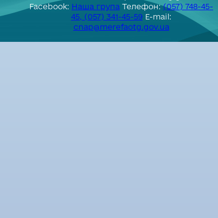
Facebook:
Наша група
Телефон:
(057) 748-45-
45, (057) 341-45-59
E-mail:
cnap@merefaotg.gov.ua