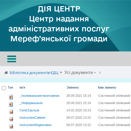
ДІЯ ЦЕНТР
Центр надання
адміністративних послуг
Мереф’янської громади
Toggle
navigation
Бібліотека документів ЄДЦ
Усі документи
Тип
Ім'я
Змінено
Ким змінено
_Ізолювальник+монтажник
28.09.2021 15:14
Системний обліковий
_Неформальне
28.09.2021 15:14
Системний обліковий
CentrZaynyat
14.02.2020 10:23
Системний обліковий
InstructionCabinet
09.07.2020 13:22
Системний обліковий
InstructionRegistration
09.07.2020 13:22
Системний обліковий