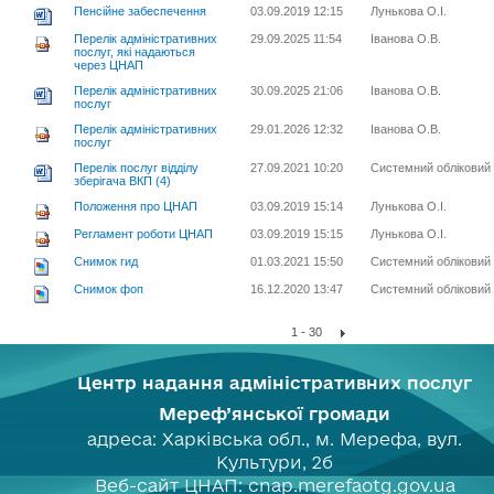
Пенсійне забеспечення
03.09.2019 12:15
Лунькова О.І.
Перелік адміністративних
29.09.2025 11:54
Іванова О.В.
послуг, які надаються
через ЦНАП
Перелік адміністративних
30.09.2025 21:06
Іванова О.В.
послуг
Перелік адміністративних
29.01.2026 12:32
Іванова О.В.
послуг
Перелік послуг відділу
27.09.2021 10:20
Системний обліковий
зберігача ВКП (4)
Положення про ЦНАП
03.09.2019 15:14
Лунькова О.І.
Регламент роботи ЦНАП
03.09.2019 15:15
Лунькова О.І.
Снимок гид
01.03.2021 15:50
Системний обліковий
Снимок фоп
16.12.2020 13:47
Системний обліковий
1 - 30
Центр надання адміністративних послуг
Мереф’янської громади
адреса: Харківська обл., м. Мерефа, вул.
Культури, 2б
Веб-сайт ЦНАП: cnap.merefaotg.gov.ua